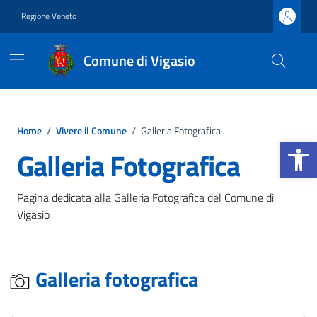
Vai ai contenuti
Vai al footer
Regione Veneto
Comune di Vigasio
Home
/
Vivere il Comune
/
Galleria Fotografica
Apri la b
Galleria Fotografica
Pagina dedicata alla Galleria Fotografica del Comune di
Vigasio
Galleria fotografica