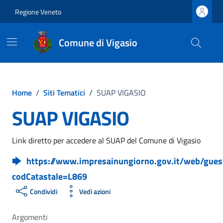
Vai ai contenuti
Vai al footer
Regione Veneto
Comune di Vigasio
Home
/
Siti Tematici
/
SUAP VIGASIO
SUAP VIGASIO
Link diretto per accedere al SUAP del Comune di Vigasio
https://www.impresainungiorno.gov.it/web/gue
codCatastale=L869
Condividi
Vedi azioni
Argomenti