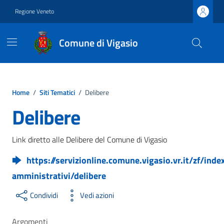
Vai ai contenuti
Vai al footer
Regione Veneto
Comune di Vigasio
Home
/
Siti Tematici
/
Delibere
Delibere
Link diretto alle Delibere del Comune di Vigasio
https://servizionline.comune.vigasio.vr.it/zf/inde
amministrativi/delibere
Condividi
Vedi azioni
Argomenti