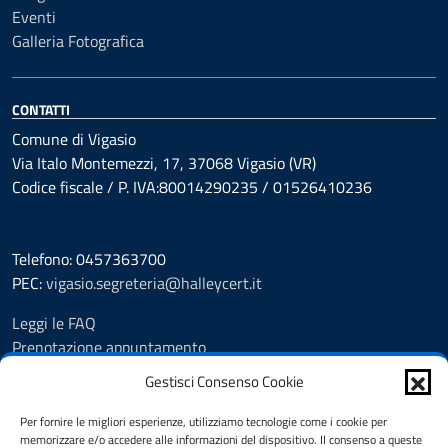
Eventi
Galleria Fotografica
CONTATTI
Comune di Vigasio
Via Italo Montemezzi, 17, 37068 Vigasio (VR)
Codice fiscale / P. IVA:80014290235 / 01526410236
Telefono: 0457363700
PEC:
vigasio.segreteria@halleycert.it
Leggi le FAQ
Prenotazione appuntamento
Segnalazione disservizio
Gestisci Consenso Cookie
Extranet
Amministrazione Trasparente
Per fornire le migliori esperienze, utilizziamo tecnologie come i cookie per
memorizzare e/o accedere alle informazioni del dispositivo. Il consenso a queste
Albo Pretorio