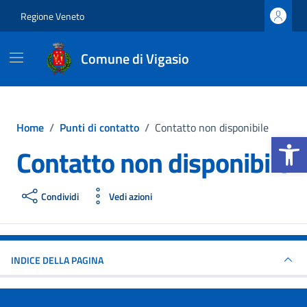
Vai ai contenuti
Vai al footer
Regione Veneto
Comune di Vigasio
Home
/
Punti di contatto
/
Contatto non disponibile
Apri la b
Contatto non disponibile
Condividi
Vedi azioni
INDICE DELLA PAGINA