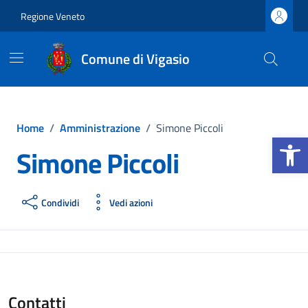
Vai ai contenuti
Vai al footer
Regione Veneto
Comune di Vigasio
Home
/
Amministrazione
/
Simone Piccoli
Apri la b
Simone Piccoli
Condividi
Vedi azioni
Contatti