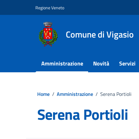
Vai ai contenuti
Vai al footer
Regione Veneto
Comune di Vigasio
Amministrazione
Novità
Servizi
Home
/
Amministrazione
/
Serena Portioli
Serena Portioli