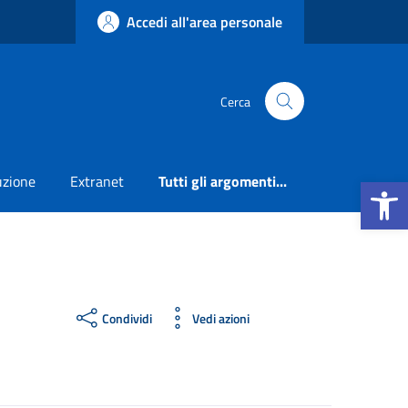
Accedi all'area personale
Cerca
Apri la b
uzione
Extranet
Tutti gli argomenti...
Condividi
Vedi azioni