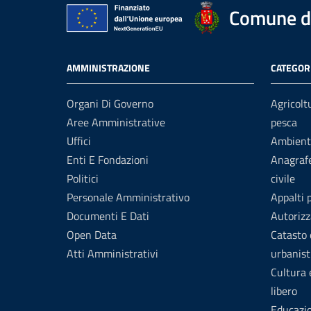
Comune di
AMMINISTRAZIONE
CATEGORI
Organi Di Governo
Agricolt
Aree Amministrative
pesca
Uffici
Ambient
Enti E Fondazioni
Anagrafe
Politici
civile
Personale Amministrativo
Appalti 
Documenti E Dati
Autorizz
Open Data
Catasto 
Atti Amministrativi
urbanist
Cultura
libero
Educazi