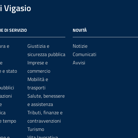
 Vigasio
E DI SERVIZIO
NOVITÀ
ura e
Giustizia e
Notizie
sicurezza pubblica
Comunicati
e
Imprese e
Avvisi
 e stato
commercio
Mobilità e
pubblici
trasporti
azioni
Salute, benessere
e
e assistenza
ica
Tributi, finanze e
 e tempo
contravvenzioni
Turismo
one e
Vita lavorativa