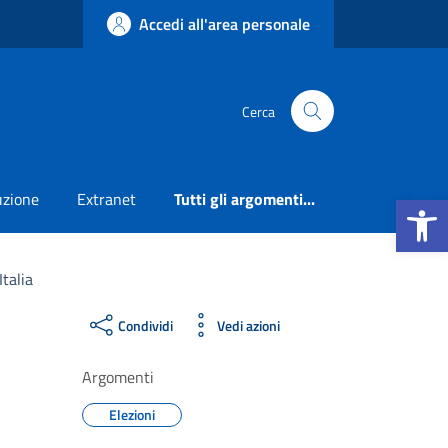
Accedi all'area personale
Cerca
Apri la b
uzione
Extranet
Tutti gli argomenti...
Italia
Condividi
Vedi azioni
Argomenti
Elezioni