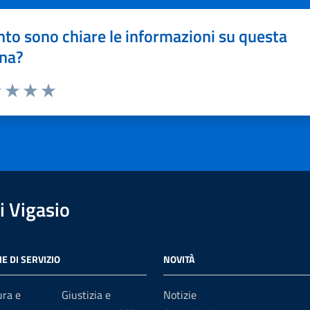
to sono chiare le informazioni su questa
na?
1 stelle su 5
uta 2 stelle su 5
Valuta 3 stelle su 5
Valuta 4 stelle su 5
Valuta 5 stelle su 5
 Vigasio
E DI SERVIZIO
NOVITÀ
ura e
Giustizia e
Notizie