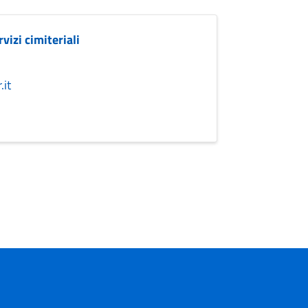
rvizi cimiteriali
it