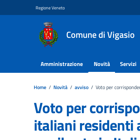
Vai ai contenuti
Vai al footer
Regione Veneto
Comune di Vigasio
Amministrazione
Novità
Servizi
Home
/
Novità
/
avviso
/
Voto per corrispondenz
Voto per corrispo
italiani residenti