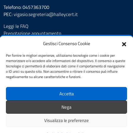
Telefono: 0457363700
PEC:
vigasio.segreteria@halleycert.it
Leggi le FAQ
Prenotazione appuntamento
Segnalazione disservizio
Gestisci Consenso Cookie
Extranet
Amministrazione Trasparente
Per fornire le migliori esperienze, utilizziamo tecnologie come i cookie per
memorizzare e/o accedere alle informazioni del dispositivo. Il consenso a queste
Albo Pretorio
tecnologie ci permetterà di elaborare dati come il comportamento di navigazione
Informativa privacy
o ID unici su questo sito. Non acconsentire o ritirare il consenso può influire
Privacy Policy
negativamente su alcune caratteristiche e funzioni.
Cookie Policy
Note legali
Accetta
Dichiarazione di accessibilità
Feedback Accessibilità
Nega
Web Analytics Italia
Visualizza le preferenze