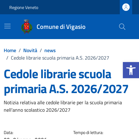
Vai ai contenuti
Vai al footer
Regione Veneto
Comune di Vigasio
Home
/
Novità
/
news
/
Cedole librarie scuola primaria A.S. 2026/2027
Apri la b
Cedole librarie scuola
primaria A.S. 2026/2027
Dettagli della notizia
Notizia relativa alle cedole librarie per la scuola primaria
nell'anno scolastico 2026/2027
Data:
Tempo di lettura: