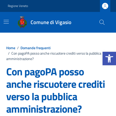
Vai ai contenuti
Vai al footer
Regione Veneto
Comune di Vigasio
Home
/
Domande frequenti
Apri la b
/
Con pagoPA posso anche riscuotere crediti verso la pubblica
amministrazione?
Con pagoPA posso
anche riscuotere crediti
verso la pubblica
amministrazione?