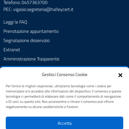
Telefono: 0457363700
PEC:
vigasio.segreteria@halleycert.it
Leggi le FAQ
Prenotazione appuntamento
Segnalazione disservizio
Extranet
Amministrazione Trasparente
Albo Pretorio
Gestisci Consenso Cookie
Informativa privacy
Privacy Policy
Per fornire le migliori esperienze, utilizziamo tecnologie come i cookie per
memorizzare e/o accedere alle informazioni del dispositivo. Il consenso a queste
Cookie Policy
tecnologie ci permetterà di elaborare dati come il comportamento di navigazione
o ID unici su questo sito. Non acconsentire o ritirare il consenso può influire
Note legali
negativamente su alcune caratteristiche e funzioni.
Dichiarazione di accessibilità
Accetta
Feedback Accessibilità