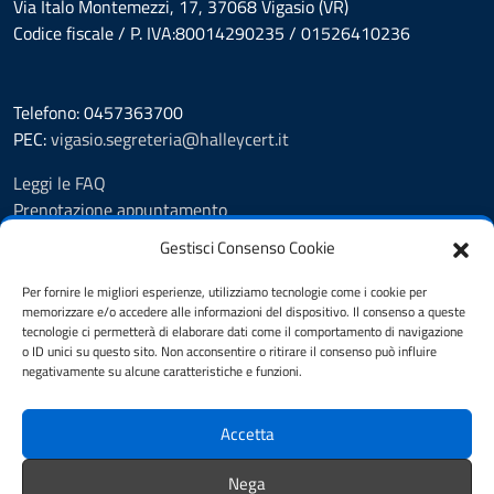
Via Italo Montemezzi, 17, 37068 Vigasio (VR)
Codice fiscale / P. IVA:80014290235 / 01526410236
Telefono: 0457363700
PEC:
vigasio.segreteria@halleycert.it
Leggi le FAQ
Prenotazione appuntamento
Segnalazione disservizio
Gestisci Consenso Cookie
Extranet
Amministrazione Trasparente
Per fornire le migliori esperienze, utilizziamo tecnologie come i cookie per
memorizzare e/o accedere alle informazioni del dispositivo. Il consenso a queste
Albo Pretorio
tecnologie ci permetterà di elaborare dati come il comportamento di navigazione
Informativa privacy
o ID unici su questo sito. Non acconsentire o ritirare il consenso può influire
Privacy Policy
negativamente su alcune caratteristiche e funzioni.
Cookie Policy
Note legali
Accetta
Dichiarazione di accessibilità
Feedback Accessibilità
Nega