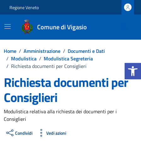
Vai ai contenuti
Vai al footer
Regione Veneto
Comune di Vigasio
Home
/
Amministrazione
/
Documenti e Dati
/
Modulistica
/
Modulistica Segreteria
Apri la b
/
Richiesta documenti per Consiglieri
Richiesta documenti per
Consiglieri
Dettagli del documento
Modulistica relativa alla richiesta dei documenti per i
Consiglieri
Condividi
Vedi azioni