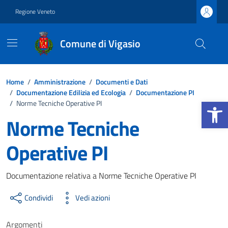
Vai ai contenuti
Vai al footer
Regione Veneto
Comune di Vigasio
Home
/
Amministrazione
/
Documenti e Dati
/
Documentazione Edilizia ed Ecologia
/
Documentazione PI
Apri la b
/
Norme Tecniche Operative PI
Norme Tecniche
Operative PI
Dettagli del documento
Documentazione relativa a Norme Tecniche Operative PI
Condividi
Vedi azioni
Argomenti