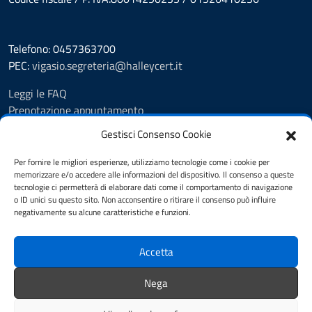
Telefono: 0457363700
PEC:
vigasio.segreteria@halleycert.it
Leggi le FAQ
Prenotazione appuntamento
Segnalazione disservizio
Gestisci Consenso Cookie
Extranet
Amministrazione Trasparente
Per fornire le migliori esperienze, utilizziamo tecnologie come i cookie per
memorizzare e/o accedere alle informazioni del dispositivo. Il consenso a queste
Albo Pretorio
tecnologie ci permetterà di elaborare dati come il comportamento di navigazione
Informativa privacy
o ID unici su questo sito. Non acconsentire o ritirare il consenso può influire
Privacy Policy
negativamente su alcune caratteristiche e funzioni.
Cookie Policy
Note legali
Accetta
Dichiarazione di accessibilità
Feedback Accessibilità
Nega
Web Analytics Italia