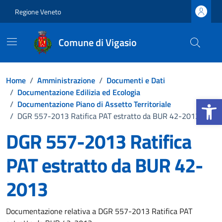
Vai ai contenuti
Vai al footer
Regione Veneto
Comune di Vigasio
Home
/
Amministrazione
/
Documenti e Dati
/
Documentazione Edilizia ed Ecologia
Apri la b
/
Documentazione Piano di Assetto Territoriale
/
DGR 557-2013 Ratifica PAT estratto da BUR 42-2013
DGR 557-2013 Ratifica
PAT estratto da BUR 42-
2013
Dettagli del documento
Documentazione relativa a DGR 557-2013 Ratifica PAT