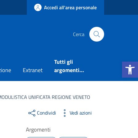
Accedi all'area personale
Cerca
Apri la b
Tutti gli
zione
Extranet
argomenti...
 – MODULISTICA UNIFICATA REGIONE VENETO
Condividi
Vedi azioni
Argomenti