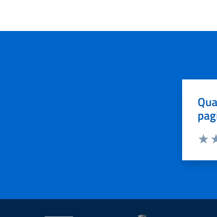
Qua
pag
Valut
Va