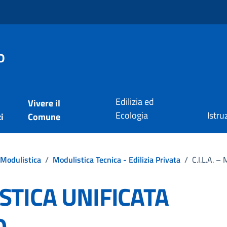
o
Edilizia ed
Vivere il
Ecologia
Istru
i
Comune
Modulistica
/
Modulistica Tecnica - Edilizia Privata
/
C.I.L.A.
ISTICA UNIFICATA
O