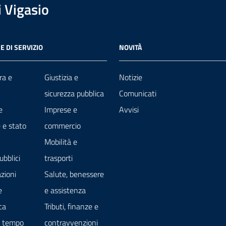
 Vigasio
E DI SERVIZIO
NOVITÀ
ra e
Giustizia e
Notizie
sicurezza pubblica
Comunicati
e
Imprese e
Avvisi
 e stato
commercio
Mobilità e
ubblici
trasporti
zioni
Salute, benessere
e
e assistenza
ca
Tributi, finanze e
e tempo
contravvenzioni