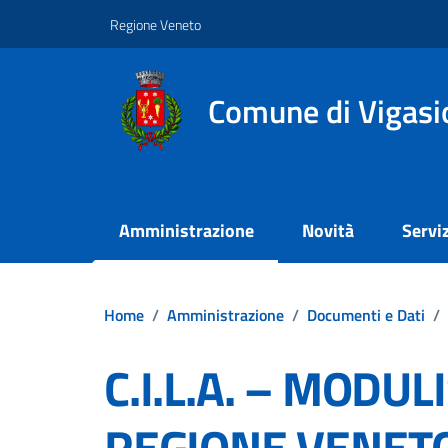
Vai ai contenuti
Vai al footer
Regione Veneto
Comune di Vigasi
Amministrazione
Novità
Serviz
Home
/
Amministrazione
/
Documenti e Dati
/
C.I.L.A. – MODUL
REGIONE VENET