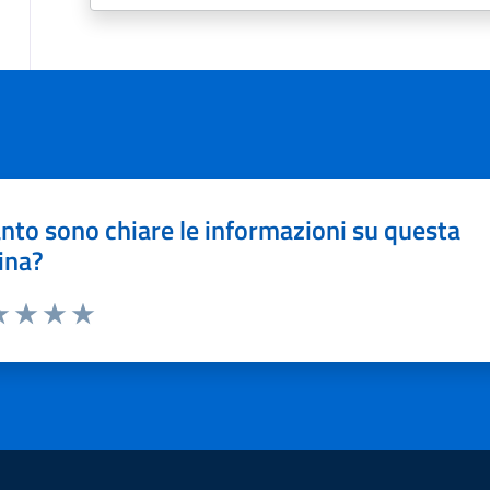
nto sono chiare le informazioni su questa
ina?
a 1 stelle su 5
luta 2 stelle su 5
Valuta 3 stelle su 5
Valuta 4 stelle su 5
Valuta 5 stelle su 5