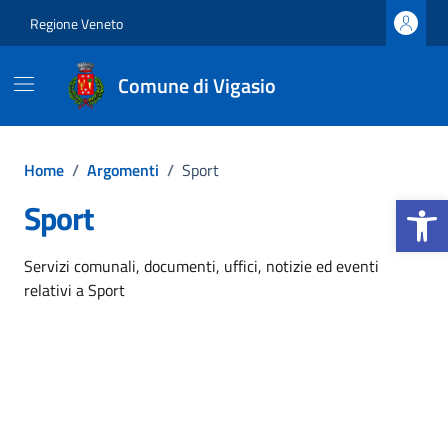
Vai ai contenuti
Vai al footer
Regione Veneto
Comune di Vigasio
Home
/
Argomenti
/
Sport
Apri la b
Sport
Dettagli dell'argomento
Servizi comunali, documenti, uffici, notizie ed eventi
relativi a Sport