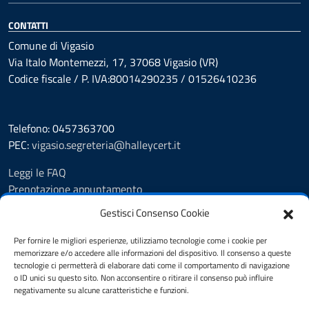
CONTATTI
Comune di Vigasio
Via Italo Montemezzi, 17, 37068 Vigasio (VR)
Codice fiscale / P. IVA:80014290235 / 01526410236
Telefono: 0457363700
PEC:
vigasio.segreteria@halleycert.it
Leggi le FAQ
Prenotazione appuntamento
Segnalazione disservizio
Gestisci Consenso Cookie
Extranet
Amministrazione Trasparente
Per fornire le migliori esperienze, utilizziamo tecnologie come i cookie per
memorizzare e/o accedere alle informazioni del dispositivo. Il consenso a queste
Albo Pretorio
tecnologie ci permetterà di elaborare dati come il comportamento di navigazione
Informativa privacy
o ID unici su questo sito. Non acconsentire o ritirare il consenso può influire
Privacy Policy
negativamente su alcune caratteristiche e funzioni.
Cookie Policy