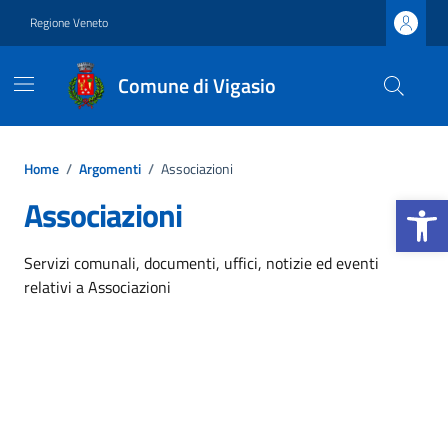
Vai ai contenuti
Vai al footer
Regione Veneto
Comune di Vigasio
Home
/
Argomenti
/
Associazioni
Apri la b
Associazioni
Dettagli dell'argomento
Servizi comunali, documenti, uffici, notizie ed eventi
relativi a Associazioni